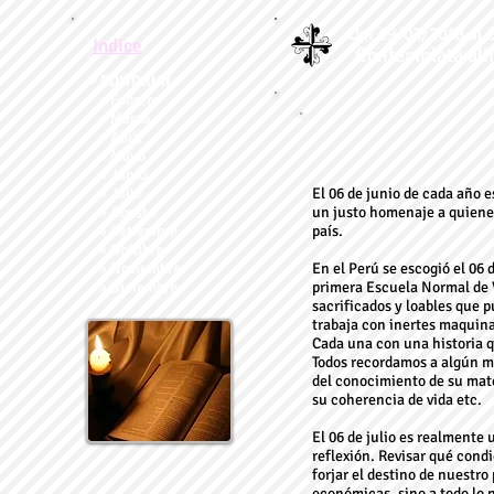
Del 19/02/2018 al 
Indice
"Contemplata alii
˃ EDITORIAL
» Febrero
» Marzo
» Abril
» Mayo
» Junio
» Julio
El 06 de junio de cada año e
» Agosto
un justo homenaje a quienes
» Setiembre
país.
» Octubre
» Noviembre
En el Perú se escogió el 06
» Diciembre
primera Escuela Normal de Va
sacrificados y loables que 
trabaja con inertes maquin
Cada una con una historia q
Todos recordamos a algún ma
del conocimiento de su mate
su coherencia de vida etc.
El 06 de julio es realmente 
reflexión. Revisar qué condi
forjar el destino de nuestr
económicas, sino a todo lo