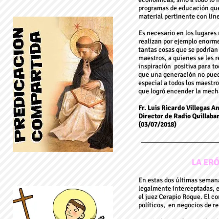
programas de educación que 
material pertinente con lín
Es necesario en los lugares 
realizan por ejemplo enorme
tantas cosas que se podrían
maestros, a quienes se les 
inspiración positiva para t
que una generación no pued
especial a todos los maestro
que logró encender la mecha
Fr. Luis Ricardo Villegas A
Director de Radio Quillab
(03/07/2018)
LA ERÓ
En estas dos últimas semana
legalmente interceptadas, e
el juez Cerapio Roque. El co
políticos, en negocios de re