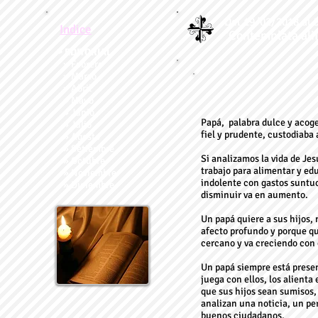
Del 19/02/2018 al 
Indice
"Contemplata alii
˃ EDITORIAL
» Febrero
» Marzo
» Abril
» Mayo
» Junio
Papá, palabra dulce y acoge
» Julio
fiel y prudente, custodiaba 
» Agosto
» Setiembre
Si analizamos la vida de Jes
» Octubre
trabajo para alimentar y edu
» Noviembre
indolente con gastos suntuo
» Diciembre
disminuir va en aumento.
Un papá quiere a sus hijos, n
afecto profundo y porque qui
cercano y va creciendo con 
Un papá siempre está present
juega con ellos, los alienta
que sus hijos sean sumisos, 
analizan una noticia, un per
buenos ciudadanos.