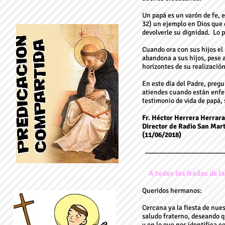
Un papá es un varón de fe, 
32) un ejemplo en Dios que e
devolverle su dignidad. Lo p
Cuando ora con sus hijos el
abandona a sus hijos, pese a
horizontes de su realización
En este día del Padre, preg
atiendes cuando están enfer
testimonio de vida de papá, s
Fr. Héctor Herrera Herrara,
Director de Radio San Mar
(11/06/2018)
A todos los frailes de l
Queridos hermanos:
Cercana ya la fiesta de nues
saludo fraterno, deseando q
y en lo que nos identifica c