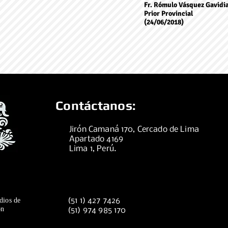
Fr. Rómulo Vásquez Gavidia
Prior Provincial
(24/06/2018)
Contáctanos:
Jirón Camaná 170, Cercado de Lima
Apartado 4169
Lima 1, Perú.
dios de
(51 1) 427 7426
ón
(51) 974 985 170