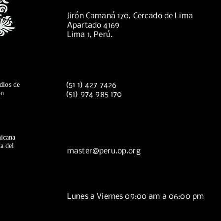
Jirón Camaná 170, Cercado de Lima
Apartado 4169
Lima 1, Perú.
dios de
(51 1) 427 7426
ón
(51) 974 985 170
icana
a del
master@peru.op.org
Lunes a Viernes 09:00 am a 06:00 pm