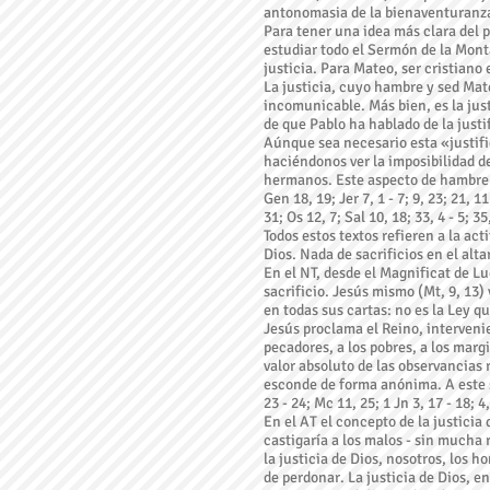
antonomasia de la bienaventuranza,
Para tener una idea más clara del p
estudiar todo el Sermón de la Mont
justicia. Para Mateo, ser cristiano e
La justicia, cuyo hambre y sed Mate
incomunicable. Más bien, es la justi
de que Pablo ha hablado de la justif
Aúnque sea necesario esta «justifi
haciéndonos ver la imposibilidad d
hermanos. Este aspecto de hambre y
Gen 18, 19; Jer 7, 1 - 7; 9, 23; 21, 11
31; Os 12, 7; Sal 10, 18; 33, 4 - 5; 35
Todos estos textos refieren a la act
Dios. Nada de sacrificios en el altar
En el NT, desde el Magnificat de Lu
sacrificio. Jesús mismo (Mt, 9, 13
en todas sus cartas: no es la Ley que
Jesús proclama el Reino, interveni
pecadores, a los pobres, a los marg
valor absoluto de las observancias r
esconde de forma anónima. A este se
23 - 24; Mc 11, 25; 1 Jn 3, 17 - 18; 4,
En el AT el concepto de la justici
castigaría a los malos - sin mucha
la justicia de Dios, nosotros, los
de perdonar. La justicia de Dios, e