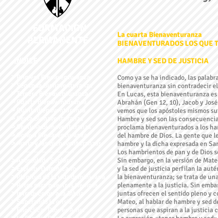
FORMACION
La cuarta Bienaventuranza
PERMANENTE
BIENAVENTURADOS LOS QUE 
INDICE
HAMBRE Y SED DE JUSTICIA
˃
Primera Bienaventuranza
Como ya se ha indicado, las palabra
˃
Segunda Bienaventuranza
bienaventuranza sin contradecir e
˃
Tercera Bienaventuranza
En Lucas, esta bienaventuranza es 
˃
Cuarta Bienaventuranza
Abrahán (Gen 12, 10), Jacob y José 
˃
QuintaBienaventuranza
vemos que los apóstoles mismos suf
˃
Sexta Bienaventuranza
Hambre y sed son las consecuencias
˃
Septima Bienaventuranza
proclama bienaventurados a los ham
˃
Octava Bienaventuranza
del hambre de Dios. La gente que le
˃
María y las Bienaventuranzas
hambre y la dicha expresada en San
Los hambrientos de pan y de Dios se
˃
Apostolado Seglar
Sin embargo, en la versión de Mate
˃
Espíritu Dominicano
y la sed de justicia perfilan la au
˃
Plenitud de la vida dominican
a
la bienaventuranza; se trata de una
˃
Retos para nuestros tiempos
plenamente a la justicia. Sin emba
˃
Introducción a la Biblia
juntas ofrecen el sentido pleno y c
˃
Superando la crisis
Mateo, al hablar de hambre y sed de 
˃
Encíclica "Dios es Amor"
personas que aspiran a la justicia c