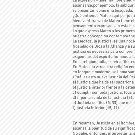
˃
La Familia Dominicana
La expresión «tener hambre y sed»
˃
La fe en un mundo globalizado
alcanzarse.por ejemplo, la sabiduría
˃
Neoliberalismo y el mercado
se presentan como una búsqueda.
˃
Ser cristiano
¿Qué entiende Mateo aquí por justi
˃
Veritatis Splendor
bienaventuranza de Mateo tiene cie
˃
La vida consagrada
pensamiento expresado en esta bien
˃
Votos religiosos
Lo que expresa Mateo a los primero
nuestra concepción contemporaneo
La tsedaga, la justicia, es una noc
fidelidad de Dios a la Alianza y a 
justicia es necesaria para comprende
exigencias del espíritu humano a la
En la religión judía, servir a Dios 
En Mateo, la verdadera religión consi
en lenguaje moderno, se llama santi
¿Cuál es esta nueva justicia del R
a) justicia que ha de ser superior a
b) justicia interior frente a la oste
c) cumplir con toda justicia, toda l
d) ir por la senda de la justicia (21,
e) Justicia de Dios (6, 33) que no e
f) justicia interior (15, 11)
En resumen, Justicia en el hombre 
alcanza la plenitud de su signific
No cabe, entonces, interpretar la j