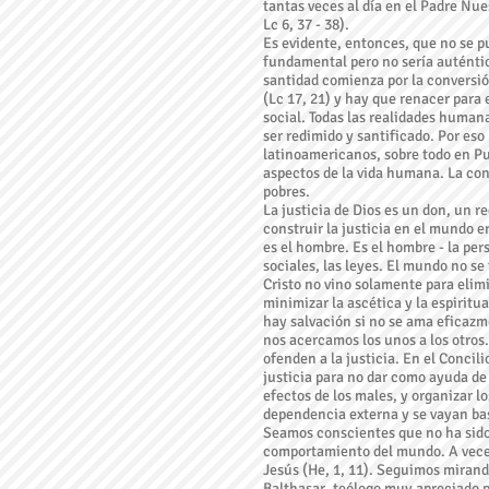
tantas veces al día en el Padre Nue
Lc 6, 37 - 38).
Es evidente, entonces, que no se p
fundamental pero no sería auténtica
santidad comienza por la conversió
(Lc 17, 21) y hay que renacer para e
social. Todas las realidades humanas
ser redimido y santificado. Por eso
latinoamericanos, sobre todo en Pue
aspectos de la vida humana. La cons
pobres.
La justicia de Dios es un don, un r
construir la justicia en el mundo e
es el hombre. Es el hombre - la pe
sociales, las leyes. El mundo no se
Cristo no vino solamente para elimi
minimizar la ascética y la espiritu
hay salvación si no se ama eficazm
nos acercamos los unos a los otros
ofenden a la justicia. En el Concil
justicia para no dar como ayuda de c
efectos de los males, y organizar l
dependencia externa y se vayan ba
Seamos conscientes que no ha sido 
comportamiento del mundo. A veces
Jesús (He, 1, 11). Seguimos mirand
Balthasar, teólogo muy apreciado po