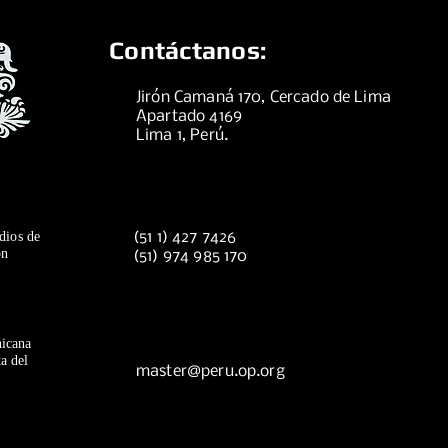
Contáctanos:
Jirón Camaná 170, Cercado de Lima
Apartado 4169
Lima 1, Perú.
dios de
(51 1) 427 7426
ón
(51) 974 985 170
icana
a del
master@peru.op.org