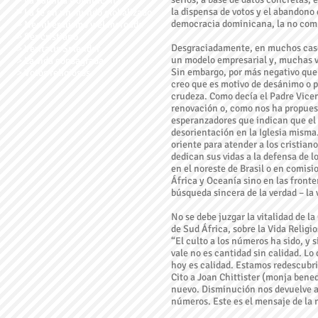
˃
La Familia Dominicana
la dispensa de votos y el abandono 
˃
La fe en un mundo globalizado
democracia dominicana, la no compr
˃
Neoliberalismo y el mercado
˃
Ser cristiano
Desgraciadamente, en muchos casos,
˃
Veritatis Splendor
un modelo empresarial y, muchas ve
˃
La vida consagrada
Sin embargo, por más negativo que 
˃
Votos religiosos
creo que es motivo de desánimo o 
crudeza. Como decía el Padre Vicen
renovación o, como nos ha propues
esperanzadores que indican que el 
desorientación en la Iglesia misma
oriente para atender a los cristia
dedican sus vidas a la defensa de 
en el noreste de Brasil o en comis
África y Oceanía sino en las fronte
búsqueda sincera de la verdad – la
No se debe juzgar la vitalidad de l
de Sud África, sobre la Vida Religio
“El culto a los números ha sido, y 
vale no es cantidad sin calidad. L
hoy es calidad. Estamos redescubrie
Cito a Joan Chittister (monja benedi
nuevo. Disminución nos devuelve a
números. Este es el mensaje de la r