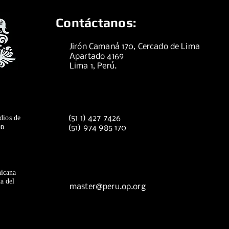
Contáctanos:
Jirón Camaná 170, Cercado de Lima
Apartado 4169
Lima 1, Perú.
dios de
(51 1) 427 7426
ón
(51) 974 985 170
icana
a del
master@peru.op.org