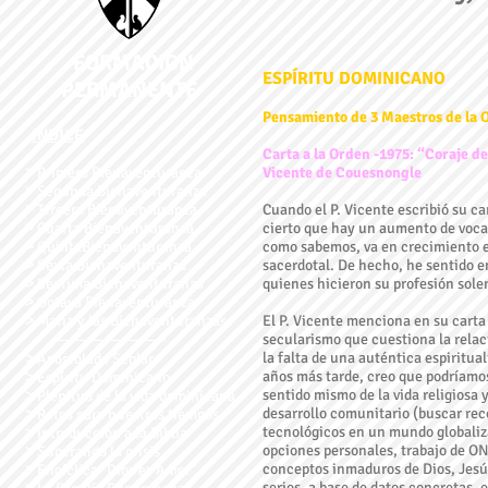
FORMACION
ESPÍRITU DOMINICANO
PERMANENTE
Pensamiento de 3 Maestros de la 
INDICE
Carta a la Orden -1975: “Coraje de
˃
Primera Bienaventuranza
Vicente de Couesnongle
˃
Segunda Bienaventuranza
˃
Tercera Bienaventuranza
Cuando el P. Vicente escribió su c
˃
Cuarta Bienaventuranza
cierto que hay un aumento de vocac
˃
QuintaBienaventuranza
como sabemos, va en crecimiento e
˃
Sexta Bienaventuranza
sacerdotal. De hecho, he sentido e
˃
Septima Bienaventuranza
quienes hicieron su profesión sol
˃
Octava Bienaventuranza
˃
María y las Bienaventuranzas
El P. Vicente menciona en su carta 
secularismo que cuestiona la relaci
la falta de una auténtica espiritua
˃
Apostolado Seglar
años más tarde, creo que podríamos
˃
Espíritu Dominicano
sentido mismo de la vida religiosa 
˃
Plenitud de la vida dominican
a
desarrollo comunitario (buscar rec
˃
Retos para nuestros tiempos
tecnológicos en un mundo globaliz
˃
Introducción a la Biblia
opciones personales, trabajo de ONG
˃
Superando la crisis
conceptos inmaduros de Dios, Jesús,
˃
Encíclica "Dios es Amor"
serios, a base de datos concretas, 