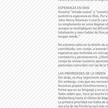
ESPERANZA EN DIOS
Nuestra “mirada nueva” y “nuestra 
auténtica esperanza en Dios. Por e
John Henry Newman o una fe cara y
no simplemente en unos dogmas abs
aunque se multipliquen las dificu
totalmente y osen hablar de Dios pr
tengan miedo.”
No estamos solos en la misión de a
contribuido, con coraje, a avanzar 
esperanza que motivaba un celo apo
constancia y perseverancia. ¿Dónd
coraje de revisar nuestros apostol
pastorales coinciden con las de la O
LAS PRIORIDADES DE LA ORDEN
Sin duda, es muy importante siempr
Sin embargo, creo que sea necesari
Nuestras propias Constituciones y 
forma que en su lenguaje y en su 
Todos saben que, hace ya mucho tie
Walberberg hasta el último de Bogo
La primera prioridad nos habla de u
sea una de las fronteras que más r