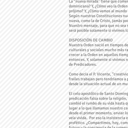
La “nueva mirada” tiene que comenz
dominicana? Y, ¿Cómo veo la Orden y
prójimo? Y, ¿Cómo vemos al mundo 
Según nuestras Constituciones nue
nueva, como la de Cristo, jamás pod
Nuestro mensaje, para que no sea s
será posible solamente si vivimos l
DISPOSICIÓN DE CAMBIO
Nuestra Orden nació en tiempos de
culturales y sociales mucho más ra
crecer a la Orden en aquellos tiemp
entonces. Y, solamente si vivimos
de Predicadores.
Como decía el P. Vicente, “creativid
frailes trabajan pero tendríamos a
desde la situación actual de un mu
El celo apostólico de Santo Doming
predicación falsa sobre la religión
cambió el rumbo de su vida hasta q
lugar a lo que llamamos nuestro ca
desde el primer momento, enviar los
veía vivida. Por eso la insistencia
profético. ¿Compartimos, hoy, como
futuro y la conciencia de la urgen