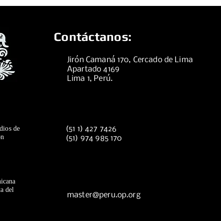
Contáctanos:
Jirón Camaná 170, Cercado de Lima
Apartado 4169
Lima 1, Perú.
dios de
(51 1) 427 7426
ón
(51) 974 985 170
icana
a del
master@peru.op.org