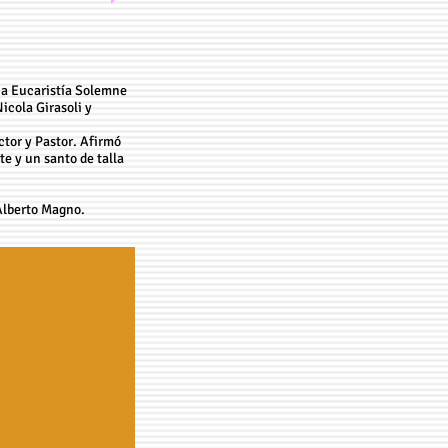
na Eucaristía Solemne
icola Girasoli y
ctor y Pastor. Afirmó
e y un santo de talla
Alberto Magno.