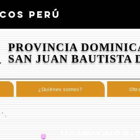
COS PERÚ
PROVINCIA DOMINIC
SAN JUAN BAUTISTA 
¿Quiénes somos?
Obra
XXIII ANIVERSARIO DEL