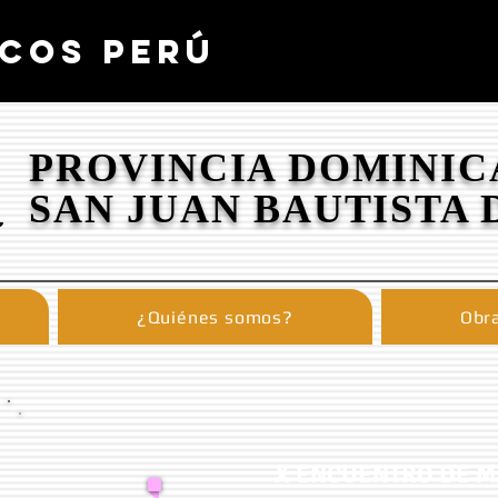
COS PERÚ
PROVINCIA DOMINIC
SAN JUAN BAUTISTA 
¿Quiénes somos?
Obra
X ENCUENTRO DE 