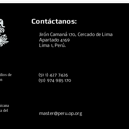
Contáctanos:
Jirón Camaná 170, Cercado de Lima
Apartado 4169
Lima 1, Perú.
dios de
(51 1) 427 7426
ón
(51) 974 985 170
icana
a del
master@peru.op.org