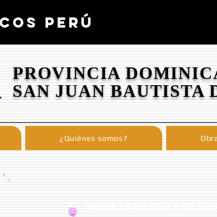
COS PERÚ
PROVINCIA DOMINIC
SAN JUAN BAUTISTA 
¿Quiénes somos?
Obra
VISITA FRATERNA Y DE AP