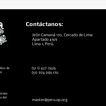
Contáctanos:
Jirón Camaná 170, Cercado de Lima
Apartado 4169
Lima 1, Perú.
dios de
(51 1) 427 7426
ón
(51) 974 985 170
icana
a del
master@peru.op.org