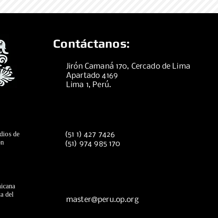
Contáctanos:
Jirón Camaná 170, Cercado de Lima
Apartado 4169
Lima 1, Perú.
dios de
(51 1) 427 7426
ón
(51) 974 985 170
icana
a del
master@peru.op.org