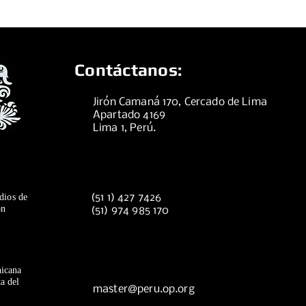
Contáctanos:
Jirón Camaná 170, Cercado de Lima
Apartado 4169
Lima 1, Perú.
dios de
(51 1) 427 7426
ón
(51) 974 985 170
icana
a del
master@peru.op.org