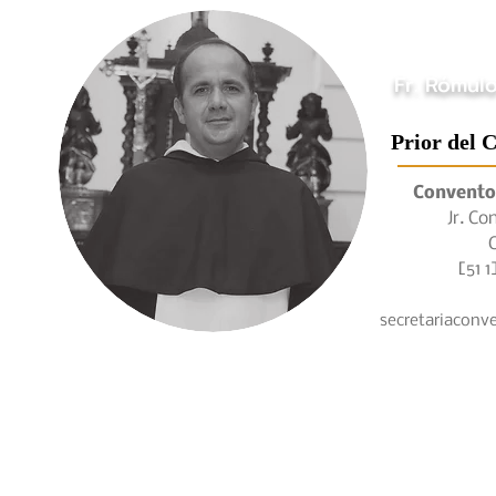
Fr. Rómul
Prior del 
Convento
Jr. C
[51 1] 
secretariacon