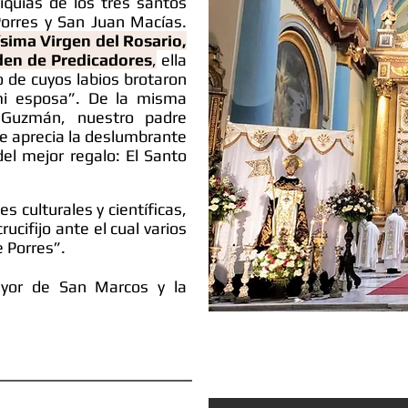
liquias de los tres santos
orres y San Juan Macías.
tísima Virgen del Rosario,
rden de Predicadores
,
ella
o de cuyos labios brotaron
mi esposa”. De la misma
Guzmán, nuestro padre
se aprecia la deslumbrante
l mejor regalo: El Santo
s culturales y científicas,
ucifijo ante el cual varios
e Porres”.
ayor de San Marcos y la