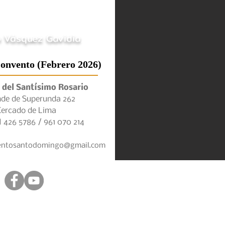
o Vásquez Gavidia
, OP.
Convento (Febrero 2026)
 del Santísimo Rosario
onde de Superunda 262
Cercado de Lima
426 5786 / 961 070 214
ventosantodomingo@gmail.com