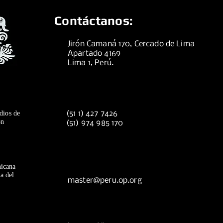
Contáctanos:
Jirón Camaná 170, Cercado de Lima
Apartado 4169
Lima 1, Perú.
dios de
(51 1) 427 7426
ón
(51) 974 985 170
icana
a del
master@peru.op.org