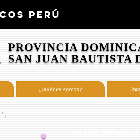
COS PERÚ
PROVINCIA DOMINIC
SAN JUAN BAUTISTA 
¿Quiénes somos?
Obra
JÓVENES DOMINICOS 