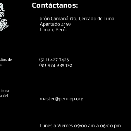
Contáctanos:
Jirón Camaná 170, Cercado de Lima
Apartado 4169
Lima 1, Perú.
dios de
(51 1) 427 7426
ón
(51) 974 985 170
icana
a del
master@peru.op.org
Lunes a Viernes 09:00 am a 06:00 pm