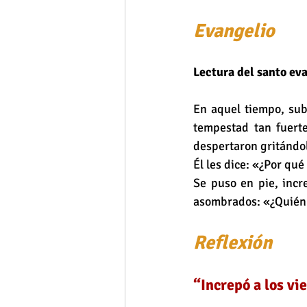
Evangelio 
Lectura del santo ev
En aquel tiempo, subi
tempestad tan fuerte
despertaron gritándol
Él les dice: «¿Por qu
Se puso en pie, incr
asombrados: «¿Quién e
Reflexión
“Increpó a los vi