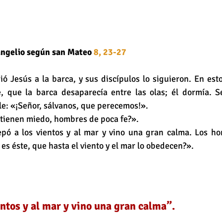
angelio según san Mateo
 8, 23-27
ó Jesús a la barca, y sus discípulos lo siguieron. En est
, que la barca desaparecía entre las olas; él dormía. Se
e: «¡Señor, sálvanos, que perecemos!».
é tienen miedo, hombres de poca fe?».
epó a los vientos y al mar y vino una gran calma. Los ho
s éste, que hasta el viento y el mar lo obedecen?».
entos y al mar y vino una gran calma”.