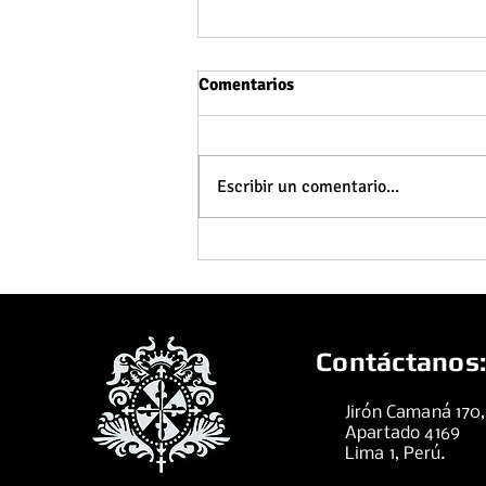
Comentarios
Escribir un comentario...
Domingo 02 de agosto de 2026
Contáctanos:
Jirón Camaná 170
Apartado 4169
Lima 1, Perú.