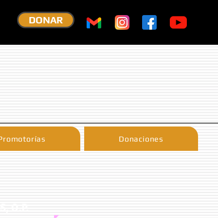
DONAR
Promotorías
Donaciones
, O.P.