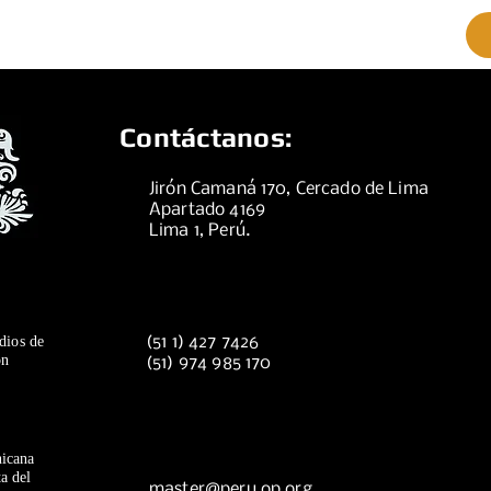
Contáctanos:
Jirón Camaná 170, Cercado de Lima
Apartado 4169
Lima 1, Perú.
dios de
(51 1) 427 7426
ón
(51) 974 985 170
icana
a del
master@peru.op.org