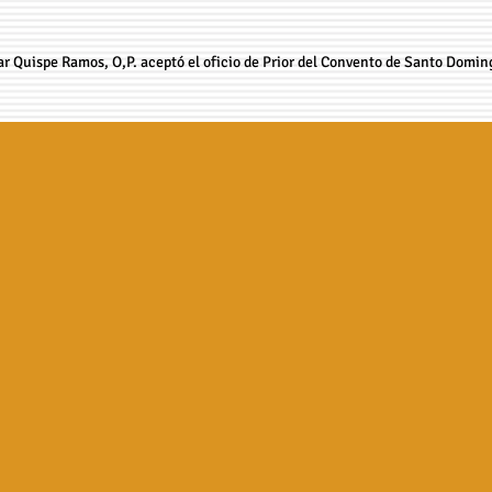
gar Quispe Ramos, O,P. aceptó el oficio de Prior del Convento de Santo Doming