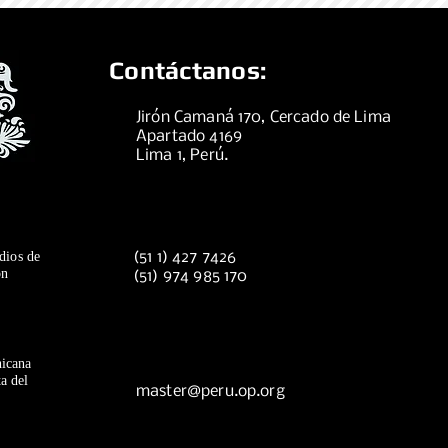
Contáctanos:
Jirón Camaná 170, Cercado de Lima
Apartado 4169
Lima 1, Perú.
dios de
(51 1) 427 7426
ón
(51) 974 985 170
icana
a del
master@peru.op.org