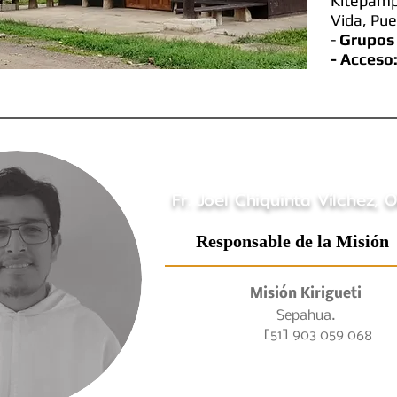
Kitepamp
Vida, Pue
-
Grupos 
- Acceso
Fr. Joel Chiquinta Vílchez, O
Responsable de la Misión
Misión Kirigueti
Sepahua.
[51] 903 059 068