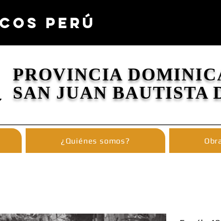
COS PERÚ
PROVINCIA DOMINIC
SAN JUAN BAUTISTA 
¿Quiénes somos?
Obra
MISIÓN DE LA INMAC