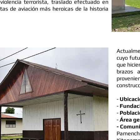
violencia terrorista, traslado efectuado en
tas de aviación más heroicas de la historia
Actualmen
cuyo futu
que hicie
brazos 
provenie
construc
-
Ubicac
-
Fundac
-
Poblaci
-
Área ge
- Comuni
Pamenchar