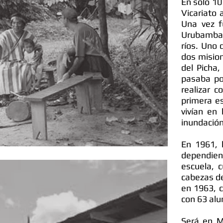
En sólo 10
Vicariato 
Una vez f
Urubamba 
ríos. Uno 
dos misio
del Picha
pasaba por
realizar 
primera e
vivían en
inundación
En 1961, 
dependien
escuela, 
cabezas de
en 1963, c
con 63 al
Será en M