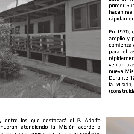
primer Sup
hacen rea
rápidament
En 1970, e
amplio y p
comienza a
para el a
rápidament
venían tra
nueva Mis
Durante 12
la Misión,
(construid
, entre los que destacará el P. Adolfo
tinuarán atendiendo la Misión acorde a
ades, con el apoyo de misioneras seglares