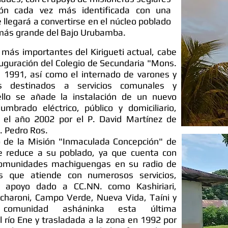
ión cada vez más identificada con una
llegará a convertirse en el núcleo poblado
ás grande del Bajo Urubamba.
s más importantes del Kirigueti actual, cabe
auguración del Colegio de Secundaria "Mons.
en 1991, así como el internado de varones y
ios destinados a servicios comunales y
ello se añade la instalación de un nuevo
mbrado eléctrico, público y domiciliario,
 el año 2002 por el P. David Martínez de
q. Pedro Ros.
o de la Misión "Inmaculada Concepción" de
se reduce a su poblado, ya que cuenta con
omunidades machiguengas en su radio de
s que atiende con numerosos servicios,
l apoyo dado a CC.NN. como Kashiriari,
charoni, Campo Verde, Nueva Vida, Taíni y
, comunidad asháninka esta última
l río Ene y trasladada a la zona en 1992 por