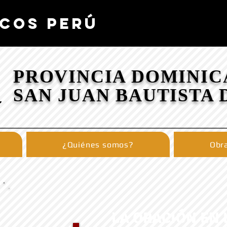
COS PERÚ
PROVINCIA DOMINIC
SAN JUAN BAUTISTA 
¿Quiénes somos?
Obra
LA ORACIÓN EN 