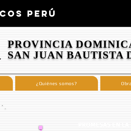
COS PERÚ
PROVINCIA DOMINIC
SAN JUAN BAUTISTA 
¿Quiénes somos?
Obra
PROMESAS EN LA