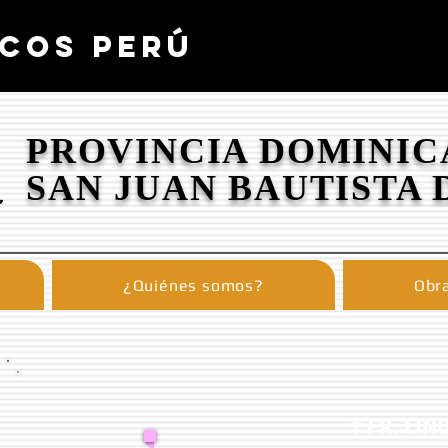
COS PERÚ
PROVINCIA DOMINIC
SAN JUAN BAUTISTA 
¿Quiénes somos?
Obra
† FR. LIN