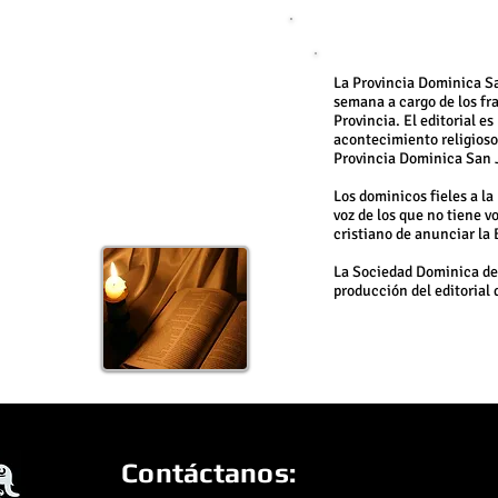
˃ EDITORIAL
Introducción a la edi
» Febrero
» Marzo
» Abril
La Provincia Dominica Sa
» Mayo
semana a cargo de los fr
» Junio
Provincia. El editorial e
» Julio
acontecimiento religioso
» Agosto
Provincia Dominica San J
» Setiembre
» Octubre
Los dominicos fieles a l
» Noviembre
voz de los que no tiene v
» Diciembre
cristiano de anunciar la 
La Sociedad Dominica de
producción del editorial 
Contáctanos: