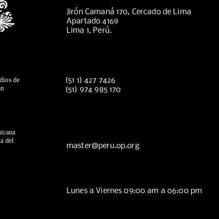
Jirón Camaná 170, Cercado de Lima
Apartado 4169
Lima 1, Perú.
dios de
(51 1) 427 7426
ón
(51) 974 985 170
icana
a del
master@peru.op.org
Lunes a Viernes 09:00 am a 06:00 pm