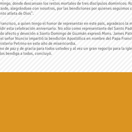
omingo, donde descansan los restos mortales de tres discípulos dominicos: R
tarde, alegrándose con nosotros, por las bendiciones por quienes seguimos c
anto atleta de Dios”.
rancisco, a quien tengo el honor de representar en este país, agradezco la 
sidir esta celebración aniversario. No sólo como representante del Santo Pa
undo afecto y devoción a Santo Domingo de Guzmán expresó Mons. James Pat
 el señor Nuncio impartió la bendición Apostólica en nombre del Papa Franc
nisterio Petrino en este año de misericordia.
no de paz y de gracia para todos ustedes y al vez un gran regocijo para la ig
 los bendiga a todos, concluyò.