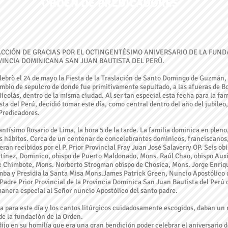
ORDEN DE PREDICADORES
CCIÓN DE GRACIAS POR EL OCTINGENTÉSIMO ANIVERSARIO DE LA FUND
VINCIA DOMINICANA SAN JUAN BAUTISTA DEL PERÙ.
lebrò el 24 de mayo la Fiesta de la Traslación de Santo Domingo de Guzmán,
mbio de sepulcro de donde fue primitivamente sepultado, a las afueras de B
Nicolás, dentro de la misma ciudad. Al ser tan especial esta fecha para la fa
a del Perú, decidió tomar este día, como central dentro del año del jubileo
Predicadores.
Santísimo Rosario de Lima, la hora 5 de la tarde. La familia dominica en pleno,
us hábitos. Cerca de un centenar de concelebrantes dominicos, franciscanos
an recibidos por el P. Prior Provincial Fray Juan José Salaverry OP. Seis obi
ínez, Dominico, obispo de Puerto Maldonado, Mons. Raúl Chao, obispo Auxil
 Chimbote, Mons. Norberto Strogman obispo de Chosica, Mons. Jorge Enriqu
mba y Presidia la Santa Misa Mons.James Patrick Green, Nuncio Apostólico d
l Padre Prior Provincial de la Provincia Dominica San Juan Bautista del Perú 
manera especial al Señor nuncio Apostólico del santo padre.
da para este día y los cantos litúrgicos cuidadosamente escogidos, daban un
de la fundación de la Orden.
jo en su homilía que era una gran bendición poder celebrar el aniversario d