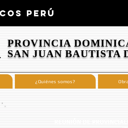
COS PERÚ
PROVINCIA DOMINIC
SAN JUAN BAUTISTA 
¿Quiénes somos?
Obra
REUNIÓN DE PROVINCIAL