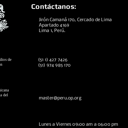
Contáctanos:
Jirón Camaná 170, Cercado de Lima
Apartado 4169
Lima 1, Perú.
dios de
(51 1) 427 7426
ón
(51) 974 985 170
icana
a del
master@peru.op.org
Lunes a Viernes 09:00 am a 06:00 pm