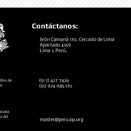
Contáctanos:
Jirón Camaná 170, Cercado de Lima
Apartado 4169
Lima 1, Perú.
dios de
(51 1) 427 7426
ón
(51) 974 985 170
icana
a del
master@peru.op.org