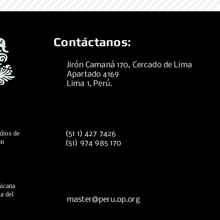
Contáctanos:
Jirón Camaná 170, Cercado de Lima
Apartado 4169
Lima 1, Perú.
dios de
(51 1) 427 7426
ón
(51) 974 985 170
icana
a del
master@peru.op.org