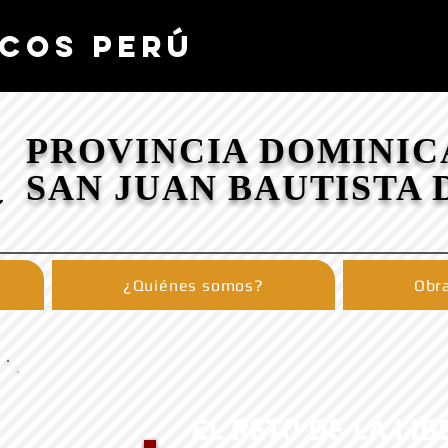
COS PERÚ
PROVINCIA DOMINIC
SAN JUAN BAUTISTA 
¿Quiénes somos?
Obra
EL RETO DE LA LI