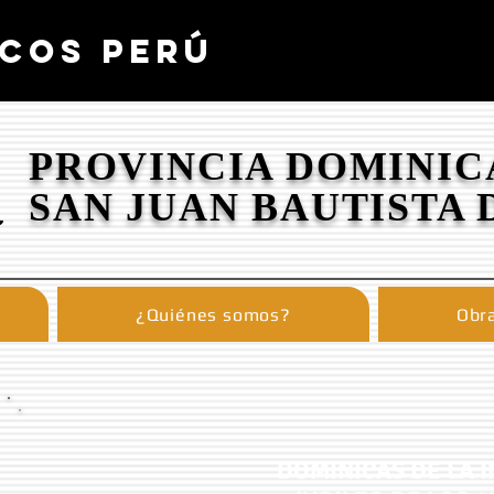
COS PERÚ
PROVINCIA DOMINIC
SAN JUAN BAUTISTA 
¿Quiénes somos?
Obra
DOMINICAS DE LA