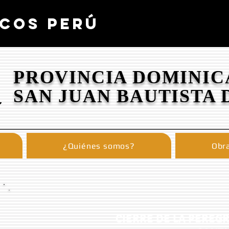
COS PERÚ
PROVINCIA DOMINIC
SAN JUAN BAUTISTA 
¿Quiénes somos?
Obra
CIERRE DE LA PEREGR