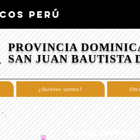
COS PERÚ
PROVINCIA DOMINIC
SAN JUAN BAUTISTA 
¿Quiénes somos?
Obra
CICLO DE CONFERENCI