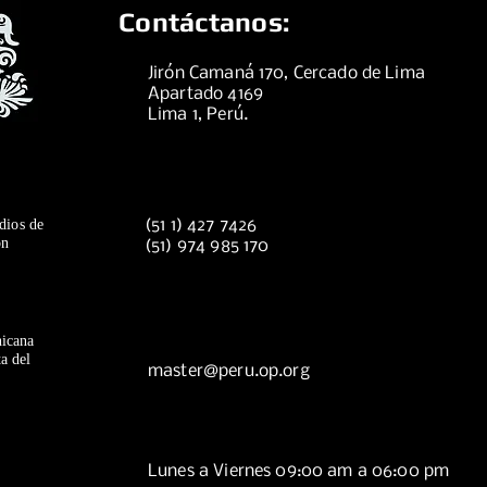
Contáctanos:
Jirón Camaná 170, Cercado de Lima
Apartado 4169
Lima 1, Perú.
dios de
(51 1) 427 7426
ón
(51) 974 985 170
icana
a del
master@peru.op.org
Lunes a Viernes 09:00 am a 06:00 pm