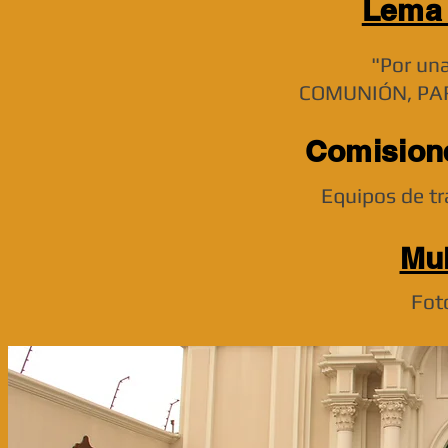
Lema 
"Por una
COMUNIÓN, PAR
Comisione
Equipos de tra
Mul
Fot