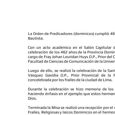
482 AÑOS PREDICANDO LA 
La Orden de Predicadores (dominicos) cumplió 482
Bautista.
Con un acto académico en el Salón Capitular 
celebración de los 482 años de la Provincia Domi
cargo de Fray Johan Leuridan Huys O.P., Prior del
Facultad de Ciencias de Comunicación de la Univer
Luego de ello, se realizó la celebración de la
Sant
Vásquez Gavidia O.P., Prior Provincial de la
concelebrada por los frailes de la ciudad de Lima.
Durante la celebración se hizo memoria de los
haciendo énfasis en el ejemplo que estos hermanos
Dios.
Terminada la Misa se realizó una recepción por el 
Frailes, Religiosas y laicos Dominicos en el hermo