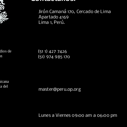
Jirón Camaná 170, Cercado de Lima
Apartado 4169
Lima 1, Perú.
dios de
(51 1) 427 7426
ón
(51) 974 985 170
icana
a del
master@peru.op.org
Lunes a Viernes 09:00 am a 06:00 pm