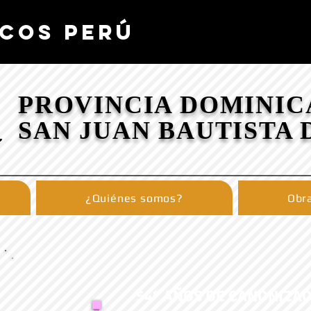
COS PERÚ
PROVINCIA DOMINIC
SAN JUAN BAUTISTA 
¿Quiénes somos?
Obra
54º AÑOS DE CANONIZAC