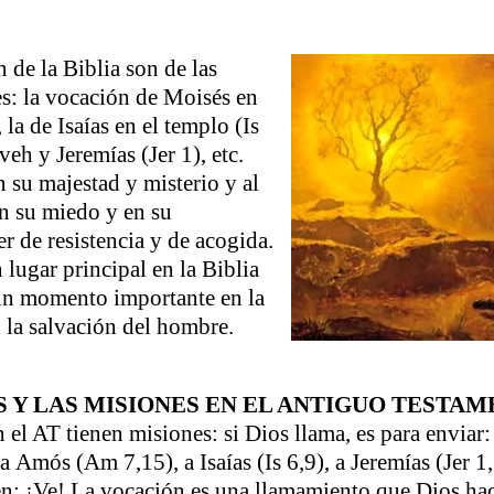
 de la Biblia son de las
s: la vocación de Moisés en
 la de Isaías en el templo (Is
veh y Jeremías (Jer 1), etc.
 su majestad y misterio y al
n su miedo y en su
r de resistencia y de acogida.
 lugar principal en la Biblia
un momento importante en la
 la salvación del hombre.
S Y LAS MISIONES EN EL ANTIGUO TESTA
 el AT tienen misiones: si Dios llama, es para envia
a Amós (Am 7,15), a Isaías (Is 6,9), a Jeremías (Jer 1,
den: ¡Ve! La vocación es una llamamiento que Dios ha