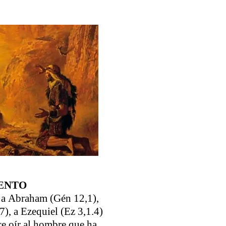
MENTO
r: a Abraham (Gén 12,1),
7), a Ezequiel (Ez 3,1.4)
ce oír al hombre que ha