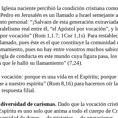
Iglesia naciente percibió la condición cristiana com
Pedro en Jerusalén es un llamado a Israel semejante al
to personal: “¡Salvaos de esta generación extraviada
ralelismo real entre él, “el Apóstol por vocación”, y 
 por vocación” (Rom 1,1.7; 1Cor 1,1s). Para restablece
llamado, pues éste es el que constituye la comunidad 
amamiento, pues no hay entre vosotros muchos sabios
regla de conducta en este mundo cuya figura pasa, los
 que le halló su llamamiento” (7,24).
a vocación: porque es una vida en el Espíritu; porque
e a nuestro espíritu” (Rom 8,16) para hacernos oír la
respuesta filial.
diversidad de carismas.
Dado que la vocación crist
Espíritu es uno solo que anima a todo el cuerpo de C
iversidad de dones… de misterios… de operaciones…”