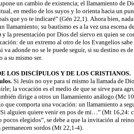
upone un cambio de existencia; el llamamiento de Di
tual, en medio de los suyos y lo orienta hacia un pun
 país que yo te indicaré” (Gén 22,1). Ahora bien, nada 
n llamamiento; su bautismo es a la vez una escena de
 y la presentación por Dios del siervo en quien se c
cación: de un extremo al otro de los Evangelios sabe
si va adonde no se le puede seguir, si su destino es de
o a su mismo ser.
DE LOS DISCÍPULOS Y DE LOS CRISTIANOS.
ulos.
Si Jesús no oye para sí mismo la llamada de Dio
irle; la vocación es el medio de que se sirve para agr
ambién dirige a otros un llamamiento análogo (Mc 10
lgo que comporta una vocación: un llamamiento a segu
“Si alguien quiere venir en pos de mí…” (Mt 16,24: cf
pocos elegidos”, se debe a que la invitación al rein
s permanecen sordos (Mt 22,1-4).