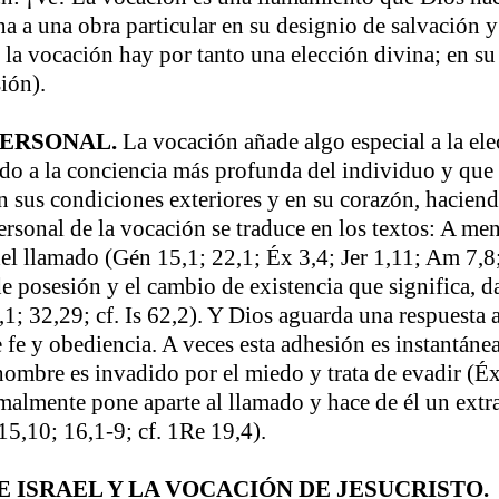
na a una obra particular en su designio de salvación y
 la vocación hay por tanto una elección divina; en s
ión).
PERSONAL.
La vocación añade algo especial a la elec
ido a la conciencia más profunda del individuo y que
en sus condiciones exteriores y en su corazón, haciend
rsonal de la vocación se traduce en los textos: A me
l llamado (Gén 15,1; 22,1; Éx 3,4; Jer 1,11; Am 7,8;
e posesión y el cambio de existencia que significa, d
; 32,29; cf. Is 62,2). Y Dios aguarda una respuesta 
 fe y obediencia. A veces esta adhesión es instantánea
hombre es invadido por el miedo y trata de evadir (Éx 
malmente pone aparte al llamado y hace de él un extr
 15,10; 16,1-9; cf. 1Re 19,4).
DE ISRAEL Y LA VOCACIÓN DE JESUCRISTO.