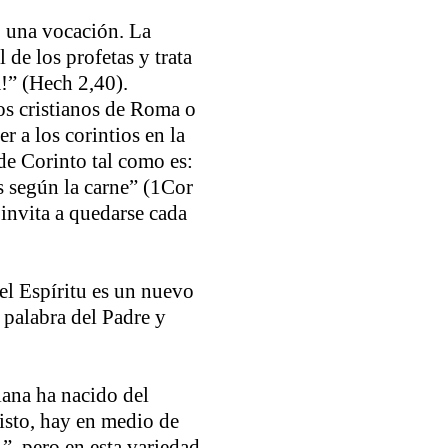
o una vocación. La
 de los profetas y trata
!” (Hech 2,40).
los cristianos de Roma o
r a los corintios en la
de Corinto tal como es:
 según la carne” (1Cor
 invita a quedarse cada
 el Espíritu es un nuevo
 palabra del Padre y
iana ha nacido del
risto, hay en medio de
, pero en esta variedad