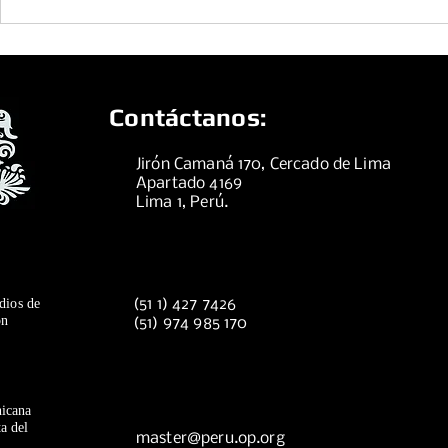
Sábado 01 d
Domingo 02 de agosto de 2026
Contáctanos:
Jirón Camaná 170, Cercado de Lima
Apartado 4169
Lima 1, Perú.
dios de
(51 1) 427 7426
ón
(51) 974 985 170
icana
a del
master@peru.op.org