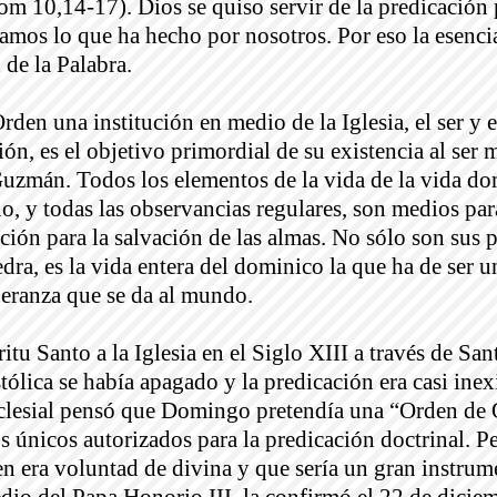
om 10,14-17). Dios se quiso servir de la predicación 
os lo que ha hecho por nosotros. Por eso la esencia
 de la Palabra.
Orden una institución en medio de la Iglesia, el ser y e
ión, es el objetivo primordial de su existencia al ser
zmán. Todos los elementos de la vida de la vida do
o, y todas las observancias regulares, son medios para
ción para la salvación de las almas. No sólo son sus 
dra, es la vida entera del dominico la que ha de ser 
peranza que se da al mundo.
ritu Santo a la Iglesia en el Siglo XIII a través de 
stólica se había apagado y la predicación era casi inex
eclesial pensó que Domingo pretendía una “Orden de 
os únicos autorizados para la predicación doctrinal. Pe
 era voluntad de divina y que sería un gran instrume