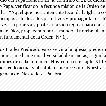
dio del Papa Honorio III, la confirmó el 22 de dicie
 Papa, verificando la fecunda misión de la Orden de
ailes: “Aquel que incesantemente fecunda la Iglesia c
iempos actuales a los primitivos y propagar la fe catól
azar la pobreza y profesar la vida regular para consa
bra de Dios, propagando por el mundo el nombre de n
ón fundamental de la Orden, N° 1).
os Frailes Predicadores es servir a la Iglesia, predic
aciones, mediante una diversidad de maneras, según la
y dones de cada dominico. Hoy como en el siglo XIII y
gue siendo actual y absolutamente necesario. Nuestra 
encia de Dios y de su Palabra.